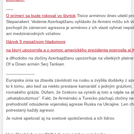
___
O prímerí sa bude rokovať vo štvrtok
Tisíce arménov dnes utiekl p
Stepanakert. Vedenie Azerbajdžanu vyhlásilo že Arméni môžu ich vla
pochopil že zámerom agresora je arménov z ich vlasti vyhnať nepotr
ani medzinárodných vzťahov.
článok 9.mesačnom hladomore
na ktorý upozornila a o pomoc amerického prezidenta poprosila aj
a dlhodobo na zločiny Azerbajdžanu upozorňuje na všetkých platr
Of a Down armén Serj Tankian.
____________
Europska únia sa zbavila závislostí na rusku a zvýšila dodávky z a
to k tomu,
a
ko
keď
sa niekto prestane kamarátiť s jedným grázlom, 
rovnakého grázla. Dúfam, že čoskoro sa vyrieši aj toto a nájde sa alte
„whataboutizmus“. Fakt, že Arménsko a Turecko páchajú zločiny n
prehodnotiť odsúdenie vojenskej agresie Ruska na Ukrajine. Len ch
potrestaný každý agresor.
Je nutné apelovať aj na svetové spoločenstvá a ich lídrov.