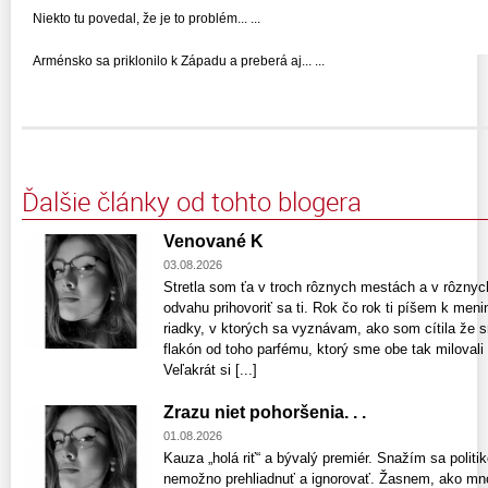
Niekto tu povedal, že je to problém... ...
Arménsko sa priklonilo k Západu a preberá aj... ...
Ďalšie články od tohto blogera
Venované K
03.08.2026
Stretla som ťa v troch rôznych mestách a v rôzn
odvahu prihovoriť sa ti. Rok čo rok ti píšem k m
riadky, v ktorých sa vyznávam, ako som cítila že
flakón od toho parfému, ktorý sme obe tak milovali
Veľakrát si [...]
Zrazu niet pohoršenia. . .
01.08.2026
Kauza „holá riť“ a bývalý premiér. Snažím sa politi
nemožno prehliadnuť a ignorovať. Žasnem, ako mnoh