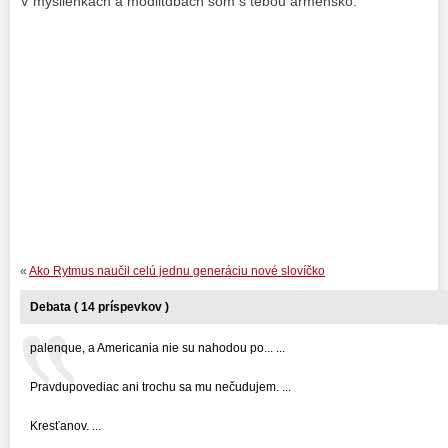
V myšlienkách a modlitdbách som s tebou arménsko.
«
A ko Rytmus naučil celú jednu generáciu nové slovíčko
Debata ( 14 príspevkov )
palenque, a Americania nie su nahodou po... ...
Pravdupovediac ani trochu sa mu nečudujem. ...
Kresťanov. ...