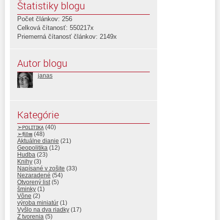
Štatistiky blogu
Počet článkov: 256
Celková čítanosť: 550217x
Priemerná čítanosť článkov: 2149x
Autor blogu
janas
Kategórie
➢ᴘᴏʟɪᴛɪᴋᴀ
(40)
➢𝖋𝖎𝖑𝖒
(48)
Aktuálne dianie
(21)
Geopolitika
(12)
Hudba
(23)
Knihy
(3)
Napísané v zošite
(33)
Nezaradené
(54)
Otvorený list
(5)
šminky
(1)
Vône
(2)
výroba miniatúr
(1)
Vyšlo na dva riadky
(17)
Z tvorenia
(5)