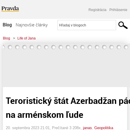
Registrácia
Prihlásenie
Blog
Najnovšie články
Najčítanejšie články
Blog
>
Life of Jana
Najkomentovanejšie články
>
T eroristický štát Azerbadžan pácha genocídu na arménskom ľude
Zoznam blogov
Komerčné blogy
T eroristický štát Azerbadžan p
na arménskom ľude
20. septembra 2023 21:01
, Prečítané 3 208x,
janas
,
Geopolitika