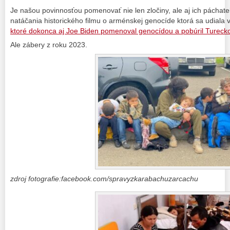
Je našou povinnosťou pomenovať nie len zločiny, ale aj ich páchateľ
natáčania historického filmu o arménskej genocíde ktorá sa udiala
ktoré dokonca aj Joe Biden pomenoval genocídou a pobúril Turecko
Ale zábery z roku 2023.
zdroj fotografie:facebook.com/spravyzkarabachuzarcachu