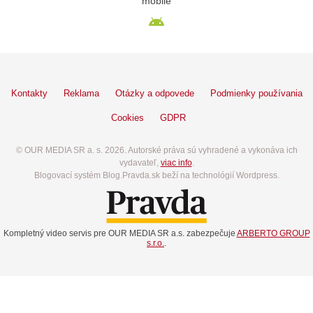
mobile
Kontakty
Reklama
Otázky a odpovede
Podmienky používania
Cookies
GDPR
© OUR MEDIA SR a. s. 2026. Autorské práva sú vyhradené a vykonáva ich
vydavateľ,
viac info
.
Blogovací systém Blog.Pravda.sk beží na technológií Wordpress.
Kompletný video servis pre OUR MEDIA SR a.s. zabezpečuje
ARBERTO GROUP
s.r.o.
.