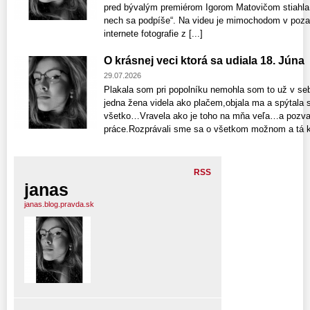
pred bývalým premiérom Igorom Matovičom stiahla 
nech sa podpíše“. Na videu je mimochodom v pozadí
internete fotografie z [...]
O krásnej veci ktorá sa udiala 18. Júna
29.07.2026
Plakala som pri popolníku nemohla som to už v se
jedna žena videla ako plačem,objala ma a spýtala 
všetko…Vravela ako je toho na mňa veľa…a pozval
práce.Rozprávali sme sa o všetkom možnom a tá ká
RSS
janas
janas.blog.pravda.sk