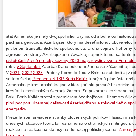
štát Arménsko je malý dvojapolmilionový národ s bohatou historiou 
páchaná genocída. Azerbajžan ktorý má desaťmilonov obyvateľov 
je členom transatlantického spoločenstva. Druhá vojna o Náhorný 
agresiou zo strany Azerbajdžanu. Avšak aj napriek tomu, sa tento 
uskutočnili štvrté preteky sezony 2023 majstrovstiev sveta Formule 
rok v
v Septembri.
Azerbajdžanu bolo umožnené sa zúčastniť aj hud
V
2021
,
2022
,
2023
. Preteky Formule 1 sa v Baku uskutočnili aj v r
sa tam šiel aj
Predseda NRSR Boris Kollár
, ktorý má plné ústa rečí
Arménsko je kresťanská krajina v ktorej sú okupované historické 
kresťania moslimským Azerbajdžanom. Za pozornosť rozhodne stojí 
Baku Boris Kollár stretol s premiérom Azerbajždanu Ilhamom Alije
plnú podporu územnej celistvosti Azerbajdžanu a rokoval tiež o spol
energetiky.
Prezerla som si viaceré stránky Slovenských politikov hlásiacim sa 
dnešných statusov tvoria len oznámenia o straníckych mítingoch, 
reakcie na reakcie na statusy na domácej politickej scéne.
Zareagov
Lexmann.