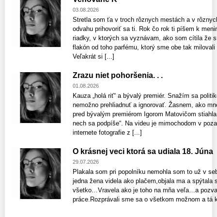
03.08.2026
Stretla som ťa v troch rôznych mestách a v rôzn
odvahu prihovoriť sa ti. Rok čo rok ti píšem k m
riadky, v ktorých sa vyznávam, ako som cítila že
flakón od toho parfému, ktorý sme obe tak milovali
Veľakrát si [...]
Zrazu niet pohoršenia. . .
01.08.2026
Kauza „holá riť“ a bývalý premiér. Snažím sa politi
nemožno prehliadnuť a ignorovať. Žasnem, ako mnoh
pred bývalým premiérom Igorom Matovičom stiahla 
nech sa podpíše“. Na videu je mimochodom v pozadí
internete fotografie z [...]
O krásnej veci ktorá sa udiala 18. Júna
29.07.2026
Plakala som pri popolníku nemohla som to už v se
jedna žena videla ako plačem,objala ma a spýtala 
všetko…Vravela ako je toho na mňa veľa…a pozval
práce.Rozprávali sme sa o všetkom možnom a tá ká