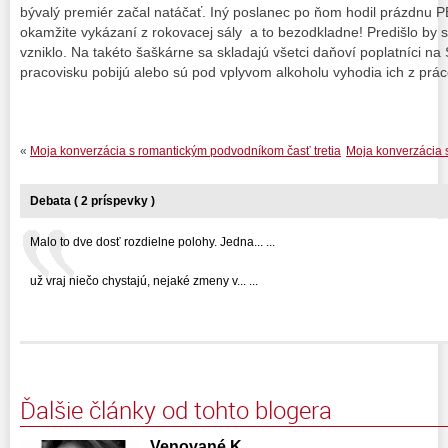
bývalý premiér začal natáčať. Iný poslanec po ňom hodil prázdnu P
okamžite vykázaní z rokovacej sály a to bezodkladne! Predišlo by 
vzniklo. Na takéto šaškárne sa skladajú všetci daňoví poplatníci na 
pracovisku pobijú alebo sú pod vplyvom alkoholu vyhodia ich z pr
«
Moja konverzácia s romantickým podvodníkom časť tretia
Moja konverzácia 
Debata ( 2 príspevky )
Malo to dve dosť rozdielne polohy. Jedna... ...
už vraj niečo chystajú, nejaké zmeny v... ...
Ďalšie články od tohto blogera
Venované K