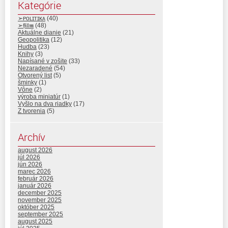
Kategórie
➢ᴘᴏʟɪᴛɪᴋᴀ
(40)
➢𝖋𝖎𝖑𝖒
(48)
Aktuálne dianie
(21)
Geopolitika
(12)
Hudba
(23)
Knihy
(3)
Napísané v zošite
(33)
Nezaradené
(54)
Otvorený list
(5)
šminky
(1)
Vône
(2)
výroba miniatúr
(1)
Vyšlo na dva riadky
(17)
Z tvorenia
(5)
Archív
august 2026
júl 2026
jún 2026
marec 2026
február 2026
január 2026
december 2025
november 2025
október 2025
september 2025
august 2025