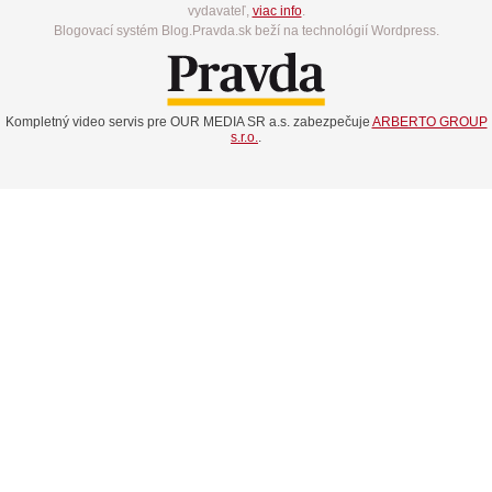
vydavateľ,
viac info
.
Blogovací systém Blog.Pravda.sk beží na technológií Wordpress.
Kompletný video servis pre OUR MEDIA SR a.s. zabezpečuje
ARBERTO GROUP
s.r.o.
.