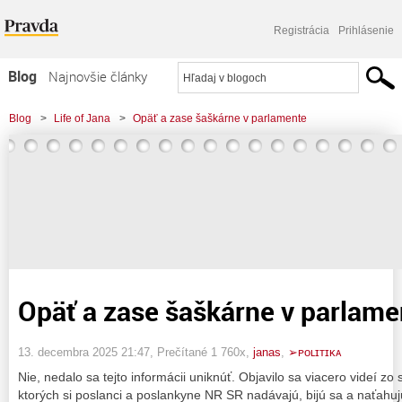
Registrácia
Prihlásenie
Blog
Najnovšie články
Najčítanejšie články
Blog
>
Life of Jana
>
Opäť a zase šaškárne v parlamente
Najkomentovanejšie články
Zoznam blogov
Komerčné blogy
Opäť a zase šaškárne v parlame
13. decembra 2025 21:47
, Prečítané 1 760x,
janas
,
➢ᴘᴏʟɪᴛɪᴋᴀ
Nie, nedalo sa tejto informácii uniknúť. Objavilo sa viacero videí z
ktorých si poslanci a poslankyne NR SR nadávajú, bijú sa a naťahuj