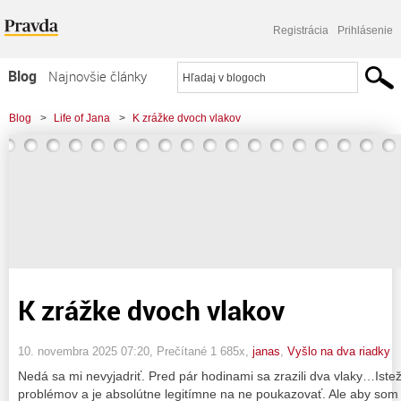
Registrácia
Prihlásenie
Blog
Najnovšie články
Najčítanejšie články
Blog
>
Life of Jana
>
K zrážke dvoch vlakov
Najkomentovanejšie články
Zoznam blogov
Komerčné blogy
K zrážke dvoch vlakov
10. novembra 2025 07:20
, Prečítané 1 685x,
janas
,
Vyšlo na dva riadky
Nedá sa mi nevyjadriť. Pred pár hodinami sa zrazili dva vlaky…Is
problémov a je absolútne legitímne na ne poukazovať. Ale aby som 