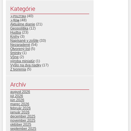
Kategórie
➢ᴘᴏʟɪᴛɪᴋᴀ
(40)
➢𝖋𝖎𝖑𝖒
(48)
Aktuálne dianie
(21)
Geopolitika
(12)
Hudba
(23)
Knihy
(3)
Napísané v zošite
(33)
Nezaradené
(54)
Otvorený list
(5)
šminky
(1)
Vône
(2)
výroba miniatúr
(1)
Vyšlo na dva riadky
(17)
Z tvorenia
(5)
Archív
august 2026
júl 2026
jún 2026
marec 2026
február 2026
január 2026
december 2025
november 2025
október 2025
september 2025