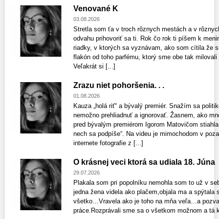
Venované K
03.08.2026
Stretla som ťa v troch rôznych mestách a v rôzn
odvahu prihovoriť sa ti. Rok čo rok ti píšem k m
riadky, v ktorých sa vyznávam, ako som cítila že
flakón od toho parfému, ktorý sme obe tak milovali
Veľakrát si [...]
Zrazu niet pohoršenia. . .
01.08.2026
Kauza „holá riť“ a bývalý premiér. Snažím sa politi
nemožno prehliadnuť a ignorovať. Žasnem, ako mnoh
pred bývalým premiérom Igorom Matovičom stiahla 
nech sa podpíše“. Na videu je mimochodom v pozadí
internete fotografie z [...]
O krásnej veci ktorá sa udiala 18. Júna
29.07.2026
Plakala som pri popolníku nemohla som to už v se
jedna žena videla ako plačem,objala ma a spýtala 
všetko…Vravela ako je toho na mňa veľa…a pozval
práce.Rozprávali sme sa o všetkom možnom a tá ká