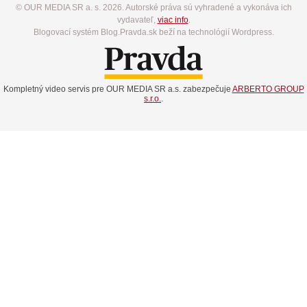
© OUR MEDIA SR a. s. 2026. Autorské práva sú vyhradené a vykonáva ich
vydavateľ,
viac info
.
Blogovací systém Blog.Pravda.sk beží na technológií Wordpress.
Kompletný video servis pre OUR MEDIA SR a.s. zabezpečuje
ARBERTO GROUP
s.r.o.
.