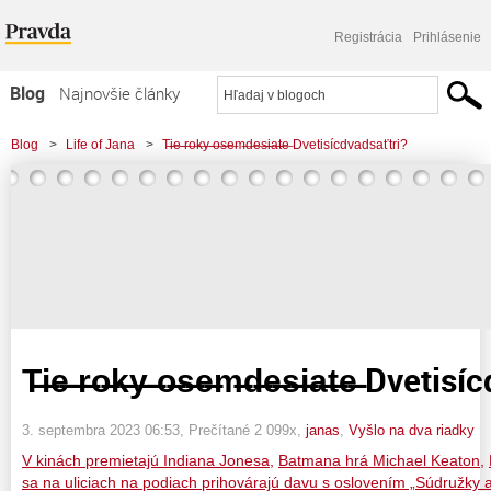
Registrácia
Prihlásenie
Blog
Najnovšie články
Najčítanejšie články
Blog
>
Life of Jana
>
T̶i̶e̶ ̶r̶o̶k̶y̶ ̶o̶s̶e̶m̶d̶e̶s̶i̶a̶t̶e̶ Dvetisícdvadsaťtri?
Najkomentovanejšie články
Zoznam blogov
Komerčné blogy
T̶i̶e̶ ̶r̶o̶k̶y̶ ̶o̶s̶e̶m̶d̶e̶s̶i̶a̶t̶e̶ Dve
3. septembra 2023 06:53
, Prečítané 2 099x,
janas
,
Vyšlo na dva riadky
V kinách premietajú Indiana Jonesa,
Batmana hrá Michael Keaton,
sa na uliciach na podiach prihovárajú davu s oslovením „Súdružky 