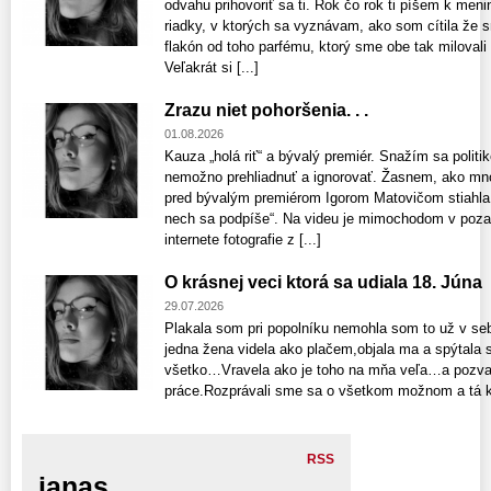
odvahu prihovoriť sa ti. Rok čo rok ti píšem k m
riadky, v ktorých sa vyznávam, ako som cítila že
flakón od toho parfému, ktorý sme obe tak milovali
Veľakrát si [...]
Zrazu niet pohoršenia. . .
01.08.2026
Kauza „holá riť“ a bývalý premiér. Snažím sa politi
nemožno prehliadnuť a ignorovať. Žasnem, ako mnoh
pred bývalým premiérom Igorom Matovičom stiahla 
nech sa podpíše“. Na videu je mimochodom v pozadí
internete fotografie z [...]
O krásnej veci ktorá sa udiala 18. Júna
29.07.2026
Plakala som pri popolníku nemohla som to už v se
jedna žena videla ako plačem,objala ma a spýtala 
všetko…Vravela ako je toho na mňa veľa…a pozval
práce.Rozprávali sme sa o všetkom možnom a tá ká
RSS
janas