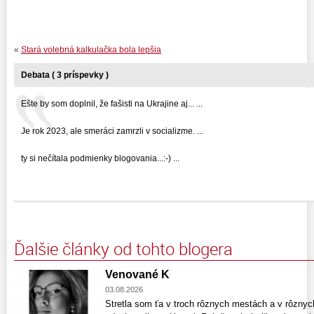
«
Stará volebná kalkulačka bola lepšia
Debata ( 3 príspevky )
Ešte by som doplnil, že fašisti na Ukrajine aj... ...
Je rok 2023, ale smeráci zamrzli v socializme. ...
ty si nečítala podmienky blogovania...:-) ...
Ďalšie články od tohto blogera
Venované K
03.08.2026
Stretla som ťa v troch rôznych mestách a v rôzn