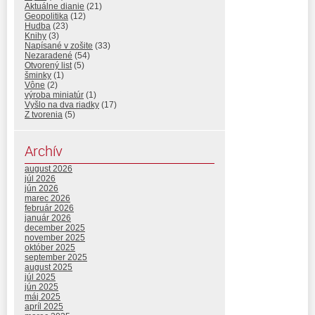
Aktuálne dianie
(21)
Geopolitika
(12)
Hudba
(23)
Knihy
(3)
Napísané v zošite
(33)
Nezaradené
(54)
Otvorený list
(5)
šminky
(1)
Vône
(2)
výroba miniatúr
(1)
Vyšlo na dva riadky
(17)
Z tvorenia
(5)
Archív
august 2026
júl 2026
jún 2026
marec 2026
február 2026
január 2026
december 2025
november 2025
október 2025
september 2025
august 2025
júl 2025
jún 2025
máj 2025
apríl 2025