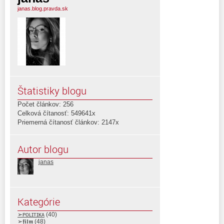
janas.blog.pravda.sk
Štatistiky blogu
Počet článkov: 256
Celková čítanosť: 549641x
Priemerná čítanosť článkov: 2147x
Autor blogu
janas
Kategórie
➢ᴘᴏʟɪᴛɪᴋᴀ
(40)
➢𝖋𝖎𝖑𝖒
(48)